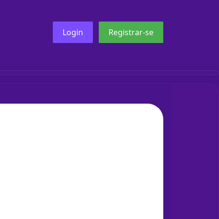
Login
Registrar-se