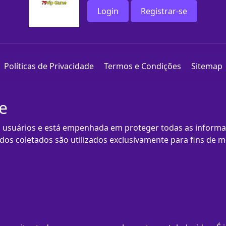
Login
Registrar-se
Políticas de Privacidade
Termos e Condições
Sitemap
de
us usuários e está empenhada em proteger todas as informa
os coletados são utilizados exclusivamente para fins de m