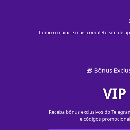
Como o maior e mais completo site de ap
🎁 Bônus Exclu
VIP
Receba bônus exclusivos do Telegra
e códigos promocionai