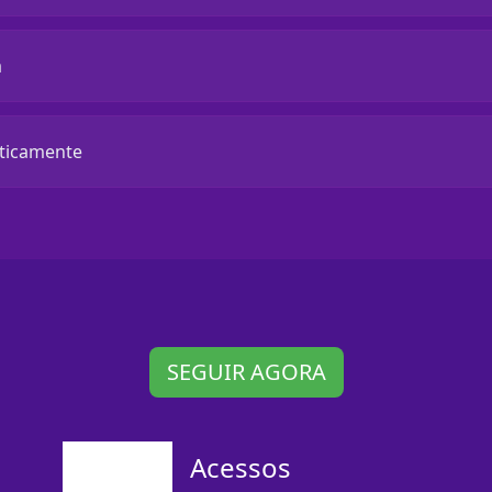
a
aticamente
SEGUIR AGORA
Acessos