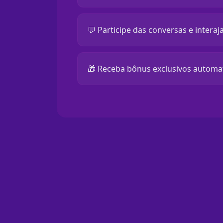
💬 Participe das conversas e interaj
🎁 Receba bônus exclusivos autom