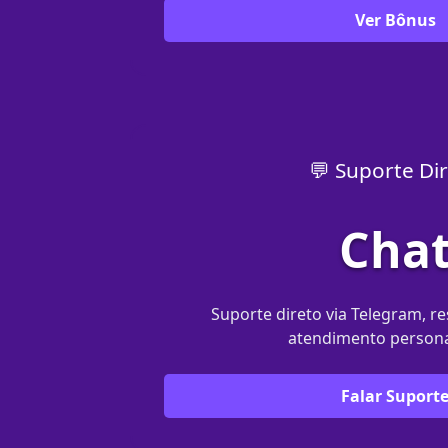
Ver Bônus
💬 Suporte Di
Cha
Suporte direto via Telegram, r
atendimento persona
Falar Suport