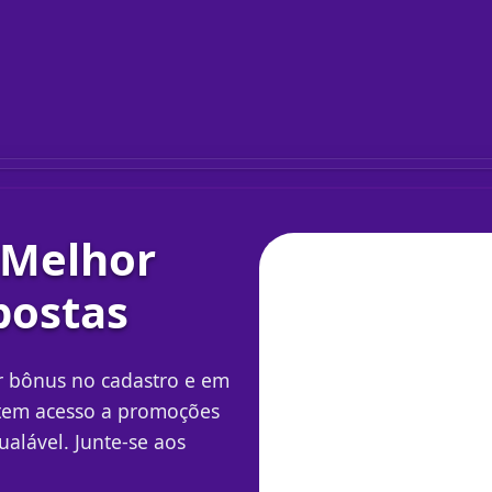
 Melhor
postas
r bônus no cadastro e em
 tem acesso a promoções
ualável. Junte-se aos