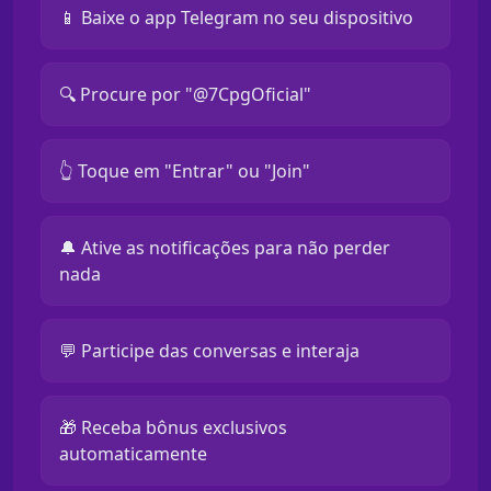
📱 Baixe o app Telegram no seu dispositivo
🔍 Procure por "@7CpgOficial"
👆 Toque em "Entrar" ou "Join"
🔔 Ative as notificações para não perder
nada
💬 Participe das conversas e interaja
🎁 Receba bônus exclusivos
automaticamente