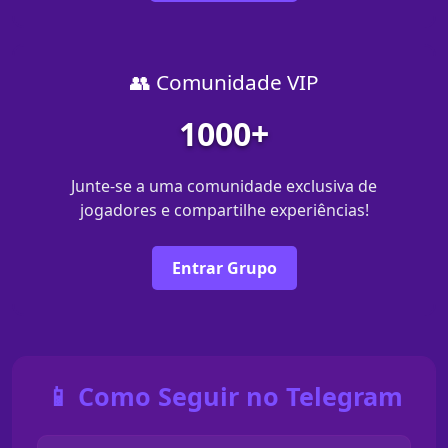
👥 Comunidade VIP
1000+
Junte-se a uma comunidade exclusiva de
jogadores e compartilhe experiências!
Entrar Grupo
📱 Como Seguir no Telegram