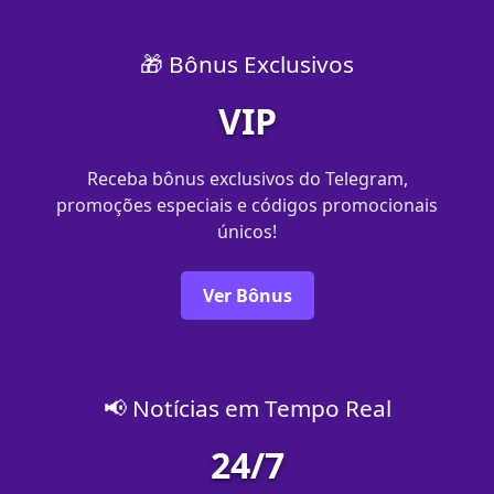
🎁 Bônus Exclusivos
VIP
Receba bônus exclusivos do Telegram,
promoções especiais e códigos promocionais
únicos!
Ver Bônus
📢 Notícias em Tempo Real
24/7