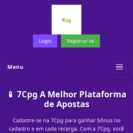
Login
Registrar-se
Menu
📱 7Cpg A Melhor Plataforma
de Apostas
Cadastre-se na 7Cpg para ganhar bônus no
cadastro e em cada recarga. Com a 7Cpg, você