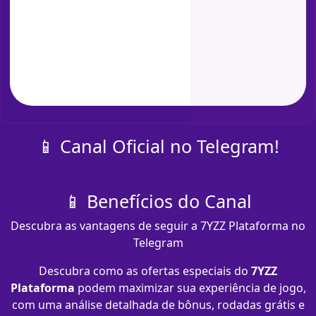
📱 Canal Oficial no Telegram!
📱 Benefícios do Canal
Descubra as vantagens de seguir a 7YZZ Plataforma no
Telegram
Descubra como as ofertas especiais do
7YZZ
Plataforma
podem maximizar sua experiência de jogo,
com uma análise detalhada de bônus, rodadas grátis e