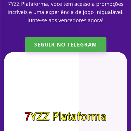
7YZZ Plataforma, você tem acesso a promoções
incríveis e uma experiência de jogo inigualável.
Junte-se aos vencedores agora!
SEGUIR NO TELEGRAM