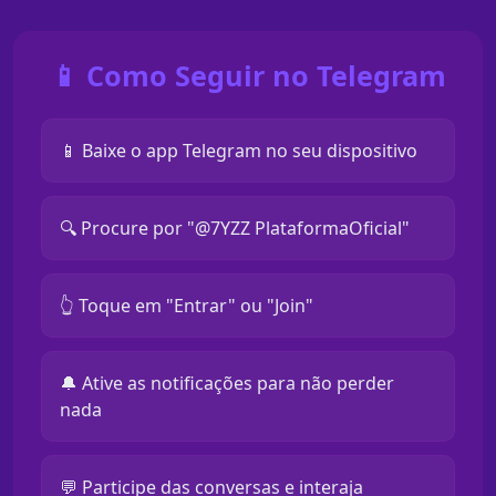
📱 Como Seguir no Telegram
📱 Baixe o app Telegram no seu dispositivo
🔍 Procure por "@7YZZ PlataformaOficial"
👆 Toque em "Entrar" ou "Join"
🔔 Ative as notificações para não perder
nada
💬 Participe das conversas e interaja